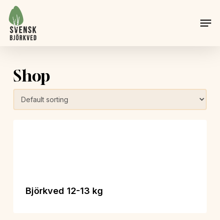
Skip
Menu
Men
to
main
content
Shop
Björkved 12-13 kg