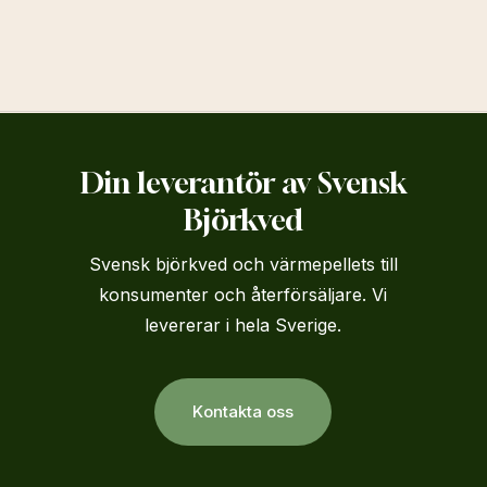
Din leverantör av Svensk
Björkved
Svensk björkved och värmepellets till
konsumenter och återförsäljare. Vi
levererar i hela Sverige.
K
o
n
t
a
k
t
a
o
s
s